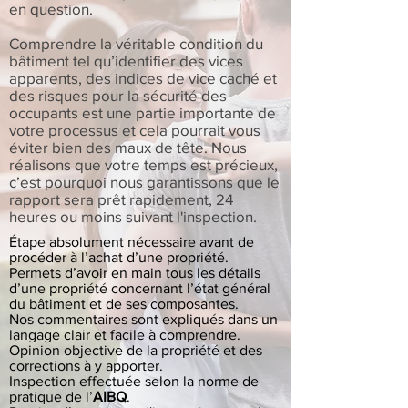
en question.
Comprendre la véritable condition du
bâtiment tel qu’identifier des vices
apparents, des indices de vice caché et
des risques pour la sécurité des
occupants est une partie importante de
votre processus et cela pourrait vous
éviter bien des maux de tête. Nous
réalisons que votre temps est précieux,
c’est pourquoi nous garantissons que le
rapport sera prêt rapidement, 24
heures ou moins suivant l'inspection.
Étape absolument nécessaire avant de
procéder à l’achat d’une propriété.
Permets d’avoir en main tous les détails
d’une propriété concernant l’état général
du bâtiment et de ses composantes.
Nos commentaires sont expliqués dans un
langage clair et facile à comprendre.
Opinion objective de la propriété et des
corrections à y apporter.
Inspection effectuée selon la norme de
pratique de l’
AIBQ
.