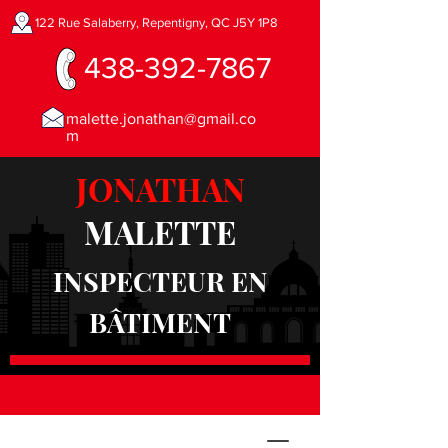
122 Rue Salaberry, Repentigny, QC J5Y 1P8
438-392-7867
malette.jonathan@gmail.co
m
JONATHAN
MALETTE
INSPECTEUR EN
BÂTIMENT