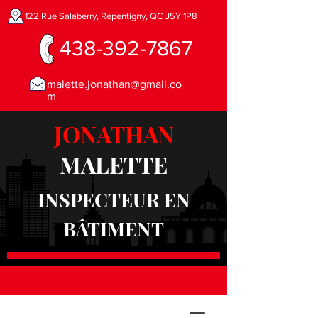
122 Rue Salaberry, Repentigny, QC J5Y 1P8
438-392-7867
malette.jonathan@gmail.co
m
JONATHAN
MALETTE
INSPECTEUR EN
BÂTIMENT