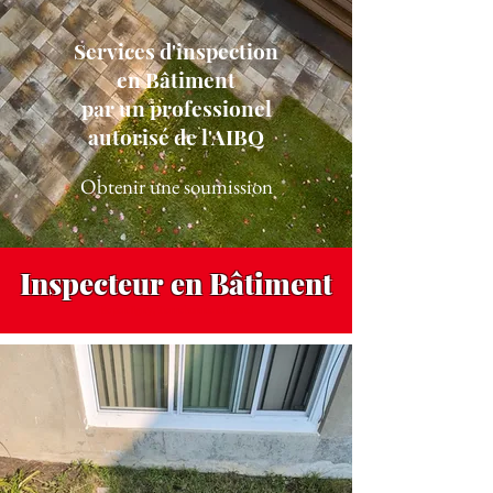
Services d'inspection
en Bâtiment
par un professionel
autorisé de l'
AIBQ
Obtenir une soumission
Inspecteur en Bâtiment
Repentigny
,
Terrebonne
et
Laval