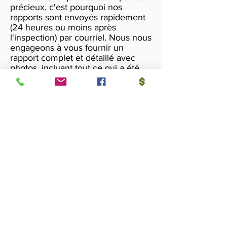
précieux, c'est pourquoi nos
rapports sont envoyés rapidement
(24 heures ou moins après
l'inspection) par courriel. Nous nous
engageons à vous fournir un
rapport complet et détaillé avec
photos, incluant tout ce qui a été
constaté lors de l'inspection et les
correctifs à apporter pour chacune
de ces problématiques.
Un manuel d'entretient pour votre
demeure sera annexé au rapport,
et ce, pour éviter des problèmes à
long terme.
NOUS INSPECTONS
VOTRE PROPRIÉTÉ COMME SI ÇA
SERAIT LA NÔTRE!